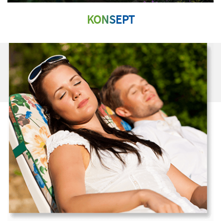
KO
NS
EPT